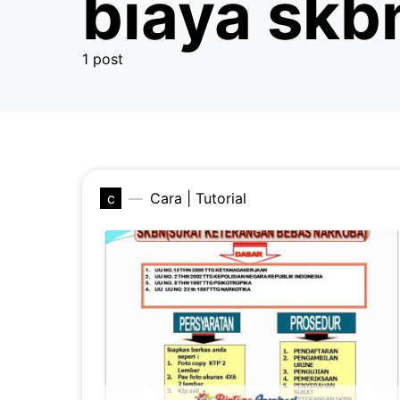
biaya skb
1 post
c
Cara | Tutorial