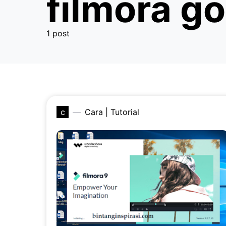
filmora go
1 post
c
Cara | Tutorial