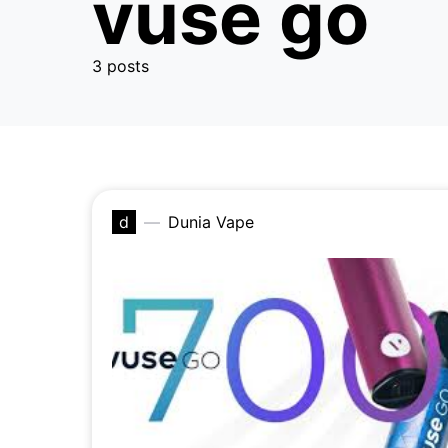
vuse go
3 posts
d
Dunia Vape