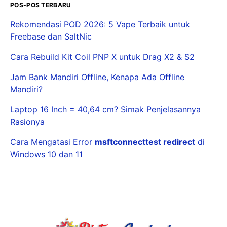
POS-POS TERBARU
Rekomendasi POD 2026: 5 Vape Terbaik untuk
Freebase dan SaltNic
Cara Rebuild Kit Coil PNP X untuk Drag X2 & S2
Jam Bank Mandiri Offline, Kenapa Ada Offline
Mandiri?
Laptop 16 Inch = 40,64 cm? Simak Penjelasannya
Rasionya
Cara Mengatasi Error
msftconnecttest redirect
di
Windows 10 dan 11