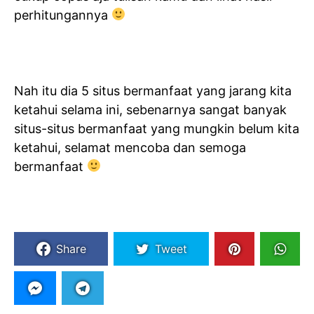
perhitungannya
Nah itu dia 5 situs bermanfaat yang jarang kita
ketahui selama ini, sebenarnya sangat banyak
situs-situs bermanfaat yang mungkin belum kita
ketahui, selamat mencoba dan semoga
bermanfaat
Share
Tweet