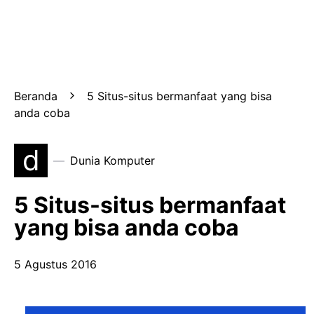
Beranda
5 Situs-situs bermanfaat yang bisa
anda coba
d
Dunia Komputer
5 Situs-situs bermanfaat
yang bisa anda coba
5 Agustus 2016