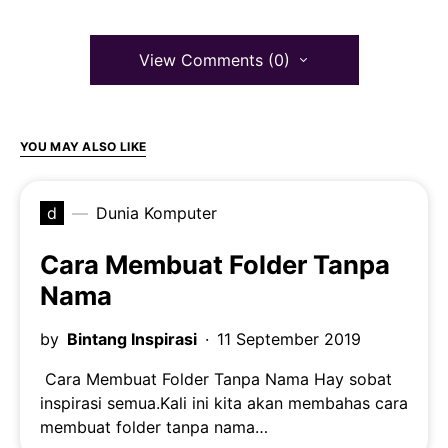
View Comments (0)
YOU MAY ALSO LIKE
d
Dunia Komputer
Cara Membuat Folder Tanpa
Nama
by
Bintang Inspirasi
11 September 2019
Cara Membuat Folder Tanpa Nama Hay sobat
inspirasi semua.Kali ini kita akan membahas cara
membuat folder tanpa nama…