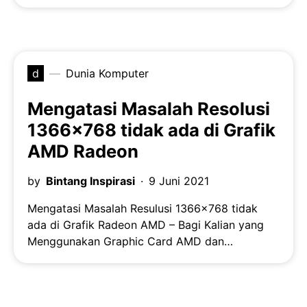
d
Dunia Komputer
Mengatasi Masalah Resolusi
1366×768 tidak ada di Grafik
AMD Radeon
by
Bintang Inspirasi
9 Juni 2021
Mengatasi Masalah Resulusi 1366×768 tidak
ada di Grafik Radeon AMD – Bagi Kalian yang
Menggunakan Graphic Card AMD dan…