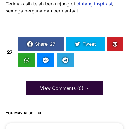
Terimakasih telah berkunjung di
bintang inspirasi
,
semoga berguna dan bermanfaat
Share
27
Tweet
27
View Comments (0)
YOU MAY ALSO LIKE