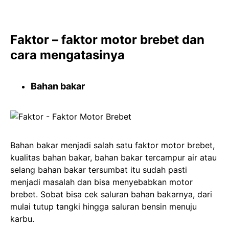
Faktor – faktor motor brebet dan
cara mengatasinya
Bahan bakar
Bahan bakar menjadi salah satu faktor motor brebet,
kualitas bahan bakar, bahan bakar tercampur air atau
selang bahan bakar tersumbat itu sudah pasti
menjadi masalah dan bisa menyebabkan motor
brebet. Sobat bisa cek saluran bahan bakarnya, dari
mulai tutup tangki hingga saluran bensin menuju
karbu.