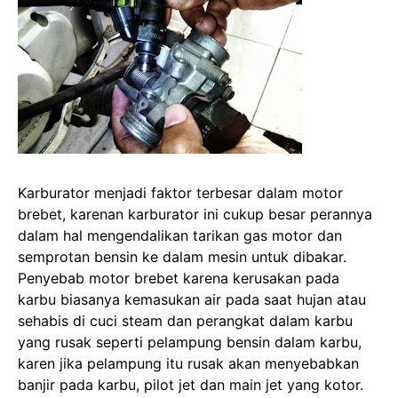
Karburator menjadi faktor terbesar dalam motor
brebet, karenan karburator ini cukup besar perannya
dalam hal mengendalikan tarikan gas motor dan
semprotan bensin ke dalam mesin untuk dibakar.
Penyebab motor brebet karena kerusakan pada
karbu biasanya kemasukan air pada saat hujan atau
sehabis di cuci steam dan perangkat dalam karbu
yang rusak seperti pelampung bensin dalam karbu,
karen jika pelampung itu rusak akan menyebabkan
banjir pada karbu, pilot jet dan main jet yang kotor.