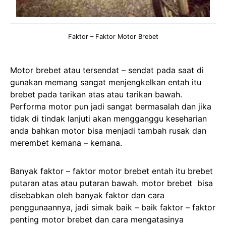
Faktor – Faktor Motor Brebet
Motor brebet atau tersendat – sendat pada saat di
gunakan memang sangat menjengkelkan entah itu
brebet pada tarikan atas atau tarikan bawah.
Performa motor pun jadi sangat bermasalah dan jika
tidak di tindak lanjuti akan mengganggu keseharian
anda bahkan motor bisa menjadi tambah rusak dan
merembet kemana – kemana.
Banyak faktor – faktor motor brebet entah itu brebet
putaran atas atau putaran bawah. motor brebet bisa
disebabkan oleh banyak faktor dan cara
penggunaannya, jadi simak baik – baik faktor – faktor
penting motor brebet dan cara mengatasinya