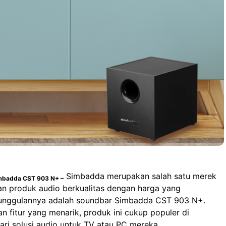
Simbadda merupakan salah satu merek
imbadda CST 903 N+ –
an produk audio berkualitas dengan harga yang
k unggulannya adalah soundbar Simbadda CST 903 N+.
 fitur yang menarik, produk ini cukup populer di
i solusi audio untuk TV atau PC mereka.