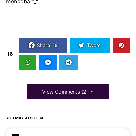
mencoba ^_^
Share
18
Tweet
18
View Comments (2)
YOU MAY ALSO LIKE