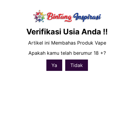
Nano
Sakelar Aliran
Udara yang Dapat
Verifikasi Usia Anda !!
Disetel
Kontrol aliran
Artikel ini Membahas Produk Vape
udara presisi yang
Apakah kamu telah berumur 18 +?
memungkinkan
rasa luar biasa di
Ya
Tidak
setiap tingkat.
Tahan percikan &
air
Tahan debu
Mendapatkan
rantai gantungan
leher yang keren
abizz.